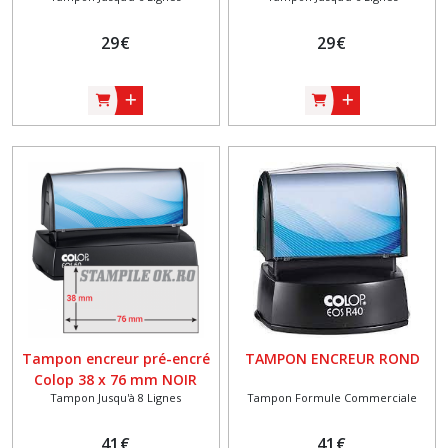
29
€
29
€
Tampon encreur pré-encré
TAMPON ENCREUR ROND
Colop 38 x 76 mm NOIR
Tampon Jusqu'à 8 Lignes
Tampon Formule Commerciale
41
€
41
€