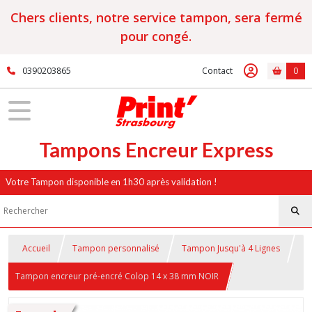
Chers clients, notre service tampon, sera fermé
pour congé.
0390203865
Contact
0
Tampons Encreur Express
Votre Tampon disponible en 1h30 après validation !
Accueil
Tampon personnalisé
Tampon Jusqu'à 4 Lignes
Tampon encreur pré-encré Colop 14 x 38 mm NOIR