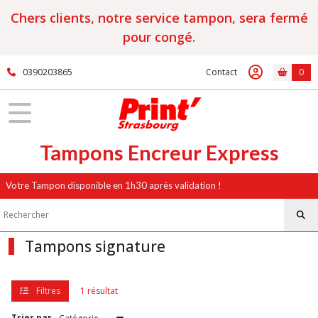
Fermer
Chers clients, notre service tampon, sera fermé
pour congé.
FILTRES
0390203865
Contact
0
Tous
les
produits
Tampons
signature
Tampons Encreur Express
Votre Tampon disponible en 1h30 après validation !
Afficher
les
résultats
Tampons signature
Filtres
1 résultat
Trier par