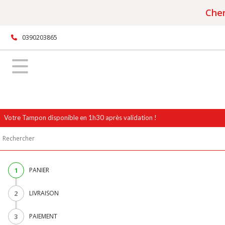
Cher
0390203865
Votre Tampon disponible en 1h30 après validation !
1
PANIER
2
LIVRAISON
3
PAIEMENT